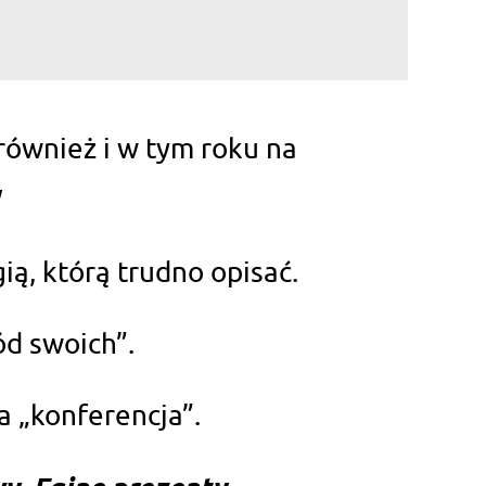
również i w tym roku na
ią, którą trudno opisać.
ód swoich”.
ła „konferencja”.