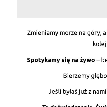
Zmieniamy morze na góry, al
kole
Spotykamy się na żywo
– be
Bierzemy głębok
Jeśli byłaś już z nam