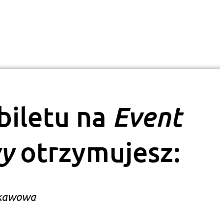
Event
biletu na
wy
otrzymujesz:
 kawowa