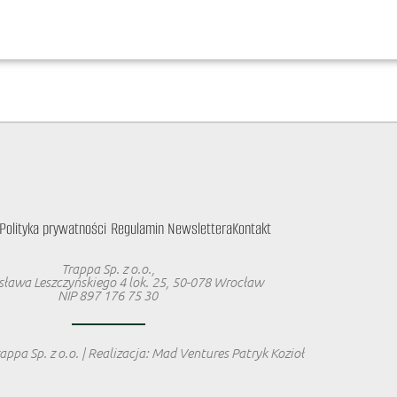
Polityka prywatności
Regulamin Newslettera
Kontakt
Trappa Sp. z o.o.,
isława Leszczyńskiego 4 lok. 25, 50-078 Wrocław
NIP 897 176 75 30
ppa Sp. z o.o. | Realizacja: Mad Ventures Patryk Kozioł