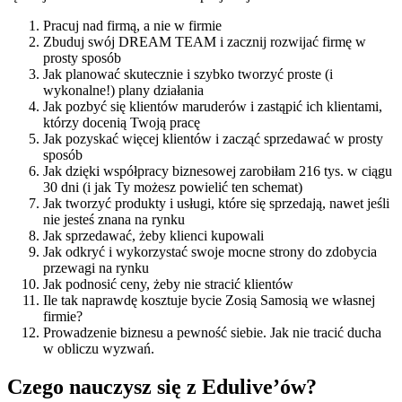
Pracuj nad firmą, a nie w firmie
Zbuduj swój DREAM TEAM i zacznij rozwijać firmę w
prosty sposób
Jak planować skutecznie i szybko tworzyć proste (i
wykonalne!) plany działania
Jak pozbyć się klientów maruderów i zastąpić ich klientami,
którzy docenią Twoją pracę
Jak pozyskać więcej klientów i zacząć sprzedawać w prosty
sposób
Jak dzięki współpracy biznesowej zarobiłam 216 tys. w ciągu
30 dni (i jak Ty możesz powielić ten schemat)
Jak tworzyć produkty i usługi, które się sprzedają, nawet jeśli
nie jesteś znana na rynku
Jak sprzedawać, żeby klienci kupowali
Jak odkryć i wykorzystać swoje mocne strony do zdobycia
przewagi na rynku
Jak podnosić ceny, żeby nie stracić klientów
Ile tak naprawdę kosztuje bycie Zosią Samosią we własnej
firmie?
Prowadzenie biznesu a pewność siebie. Jak nie tracić ducha
w obliczu wyzwań.
Czego nauczysz się z Edulive’ów?