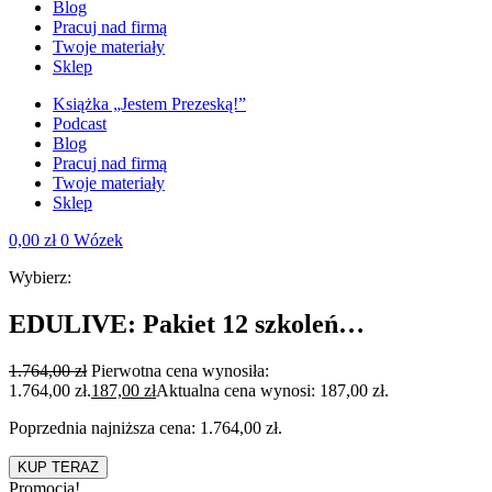
Blog
Pracuj nad firmą
Twoje materiały
Sklep
Książka „Jestem Prezeską!”
Podcast
Blog
Pracuj nad firmą
Twoje materiały
Sklep
0,00
zł
0
Wózek
Wybierz:
EDULIVE: Pakiet 12 szkoleń…
1.764,00
zł
Pierwotna cena wynosiła:
1.764,00 zł.
187,00
zł
Aktualna cena wynosi: 187,00 zł.
Poprzednia najniższa cena:
1.764,00
zł
.
KUP TERAZ
Promocja!