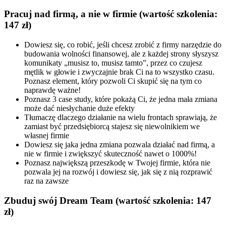
Pracuj nad firmą, a nie w firmie (wartość szkolenia:
147 zł)
Dowiesz się, co robić, jeśli chcesz zrobić z firmy narzędzie do
budowania wolności finansowej, ale z każdej strony słyszysz
komunikaty „musisz to, musisz tamto”, przez co czujesz
mętlik w głowie i zwyczajnie brak Ci na to wszystko czasu.
Poznasz element, który pozwoli Ci skupić się na tym co
naprawdę ważne!
Poznasz 3 case study, które pokażą Ci, że jedna mała zmiana
może dać niesłychanie duże efekty
Tłumaczę dlaczego działanie na wielu frontach sprawiają, że
zamiast być przedsiębiorcą stajesz się niewolnikiem we
własnej firmie
Dowiesz się jaka jedna zmiana pozwala działać nad firmą, a
nie w firmie i zwiększyć skuteczność nawet o 1000%!
Poznasz największą przeszkodę w Twojej firmie, która nie
pozwala jej na rozwój i dowiesz się, jak się z nią rozprawić
raz na zawsze
Zbuduj swój Dream Team (wartość szkolenia: 147
zł)