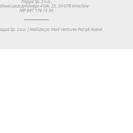
Trappa Sp. z o.o.,
isława Leszczyńskiego 4 lok. 25, 50-078 Wrocław
NIP 897 176 75 30
ppa Sp. z o.o. | Realizacja: Mad Ventures Patryk Kozioł