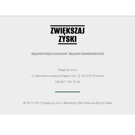
Regulamin
Polityka prywatności
Regulamin Newslettera
Kontakt
Trappa Sp. z o.o.,
ul. Stanisława Leszczyńskiego 4 lok. 25, 50-078 Wrocław
NIP 897 176 75 30
© 2021-2025 Trappa Sp. z o.o. | Realizacja: Mad Ventures Patryk Kozioł