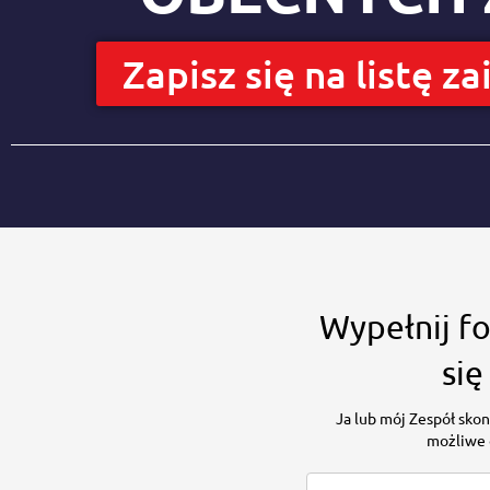
Zapisz się na listę 
Wypełnij f
się
Ja lub mój Zespół skon
możliwe 