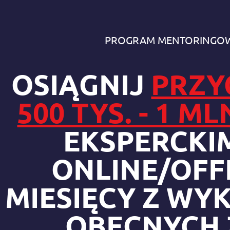
PROGRAM MENTORINGOW
OSIĄGNIJ
PRZY
500 TYS. - 1 M
EKSPERCKIM
ONLINE/OFFL
MIESIĘCY Z WY
OBECNYCH