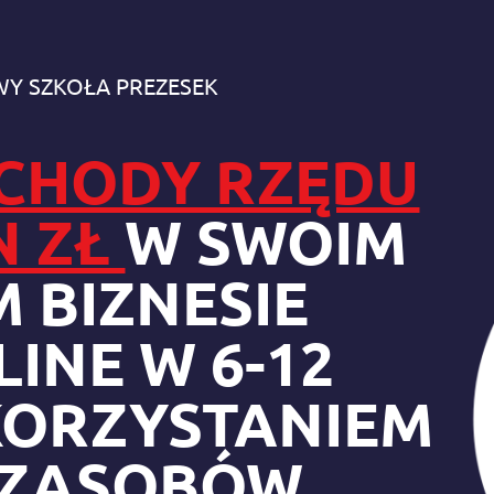
Y SZKOŁA PREZESEK
CHODY RZĘDU
LN ZŁ
W SWOIM
 BIZNESIE
INE W 6-12
KORZYSTANIEM
 ZASOBÓW