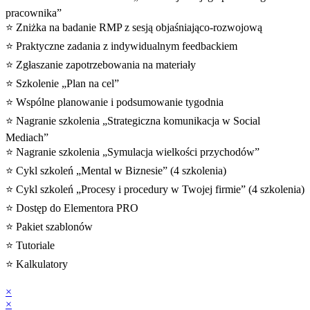
pracownika”
⭐️ Zniżka na badanie RMP z sesją objaśniająco-rozwojową
⭐️ Praktyczne zadania z indywidualnym feedbackiem
⭐️ Zgłaszanie zapotrzebowania na materiały
⭐️ Szkolenie „Plan na cel”
⭐️ Wspólne planowanie i podsumowanie tygodnia
⭐️ Nagranie szkolenia „Strategiczna komunikacja w Social
Mediach”
⭐️ Nagranie szkolenia „Symulacja wielkości przychodów”
⭐️ Cykl szkoleń „Mental w Biznesie” (4 szkolenia)
⭐️ Cykl szkoleń „Procesy i procedury w Twojej firmie” (4 szkolenia)
⭐️ Dostęp do Elementora PRO
⭐️ Pakiet szablonów
⭐️ Tutoriale
⭐️ Kalkulatory
×
×