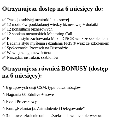
Otrzymujesz dostęp na 6 miesięcy do:
✅ Twojej osobistej mentorki biznesowej
✅ 12 modułów poukładanej wiedzy biznesowej + dodatki
✅ 12 konsultacji biznesowych
✅ 12 spotkań mentorskich Mentoring Call
✅ Badania stylu zachowania MaxieDISC® wraz ze szkoleniem
✅ Badania stylu myślenia i działania FRIS® wraz ze szkoleniem
✅ Społeczności Prezesek na Discordzie
✅ Wewnętrznego newslettera
✅ Narzędzi, instrukcji, szablonów
Otrzymujesz również BONUSY (dostęp
na 6 miesięcy):
⭐️ 6 grupowych sesji CSM, typu burza mózgów
⭐️ Nagrania 60 Edulive + nowe
⭐️ Event Prezeskowy
⭐️ Kurs „Rekrutacja, Zatrudnienie i Delegowanie”
⭐️ 3-dniowe szkolenie online „Zrekrutuj swojego pierwszego