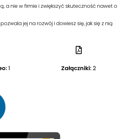
, a nie w firmie i zwiększyć skuteczność nawet o
ozwala jej na rozwój i dowiesz się, jak się z nią
eo:
1
Załączniki
:
2