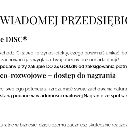
ŚWIADOMEJ PRZEDSIĘB
xie DISC®
ychodzi Ci łatwo i przynosi efekty, czego powinnaś unikać, 
le zachowań i jak wygląda Twój obecny poziom adaptacji?
 podany przy zakupie DO 24 GODZIN od zaksigowania płatn
ąco-rozwojowe + dostęp do nagrania
ej swojego potencjału i zrozumieć swoje zachowania natura
taną podane w wiadomości mailowej.Nagranie ze spotkani
uralne w biznesie, dzięki czemu zaczniesz skutecznie realiz