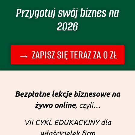
Przygotuj swój biznes na
2026
→ ZAPISZ SIĘ TERAZ ZA 0 ZŁ
Bezpłatne lekcje biznesowe na
żywo online
, czyli…
VII CYKL EDUKACYJNY dla
właścicielek firm