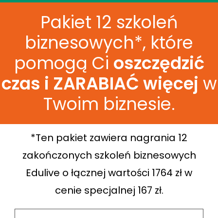
Pakiet 12 szkoleń
biznesowych*, które
pomogą Ci
oszczędzić
czas i ZARABIAĆ więcej
w
Twoim biznesie.
*Ten pakiet zawiera nagrania 12
zakończonych szkoleń biznesowych
Edulive o łącznej wartości 1764 zł w
cenie specjalnej 167 zł.