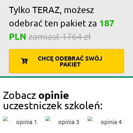
Tylko TERAZ, możesz
187
odebrać ten pakiet za
PLN
zamiast 1764 zł
CHCĘ ODEBRAĆ SWÓJ
PAKIET
opinie
Zobacz
uczestniczek szkoleń: