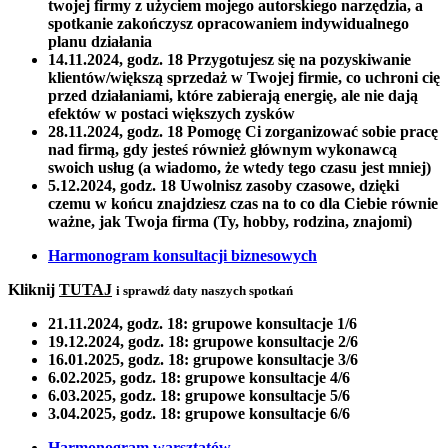
twojej firmy z użyciem mojego autorskiego narzędzia, a
spotkanie zakończysz opracowaniem indywidualnego
planu działania
14.11.2024, godz. 18
Przygotujesz się na pozyskiwanie
klientów/większą sprzedaż w Twojej firmie, co uchroni cię
przed działaniami, które zabierają energię, ale nie dają
efektów w postaci większych zysków
28.11.2024, godz. 18
Pomogę Ci zorganizować sobie pracę
nad firmą, gdy jesteś również głównym wykonawcą
swoich usług (a wiadomo, że wtedy tego czasu jest mniej)
5.12.2024, godz. 18
Uwolnisz zasoby czasowe, dzięki
czemu w końcu znajdziesz czas na to co dla Ciebie równie
ważne, jak Twoja firma (Ty, hobby, rodzina, znajomi)
Harmonogram konsultacji biznesowych
Kliknij
TUTAJ
i sprawdź daty naszych spotkań
21.11.2024, godz. 18:
grupowe konsultacje 1/6
19.12.2024, godz. 18:
grupowe konsultacje 2/6
16.01.2025, godz. 18:
grupowe konsultacje 3/6
6.02.2025, godz. 18:
grupowe konsultacje 4/6
6.03.2025, godz. 18:
grupowe konsultacje 5/6
3.04.2025, godz. 18:
grupowe konsultacje 6/6
Harmonogram warsztatów