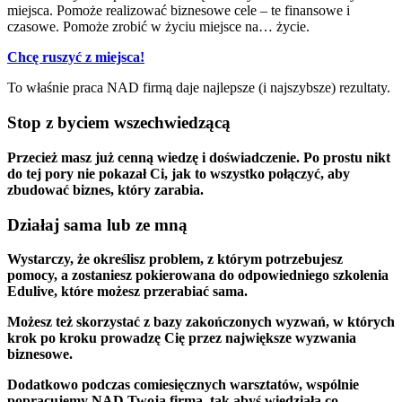
miejsca. Pomoże realizować biznesowe cele – te finansowe i
czasowe. Pomoże zrobić w życiu miejsce na… życie.
Chcę ruszyć z miejsca!
To właśnie praca NAD firmą daje najlepsze (i najszybsze) rezultaty.
Stop z byciem wszechwiedzącą
Przecież masz już cenną wiedzę i doświadczenie. Po prostu nikt
do tej pory nie pokazał Ci, jak to wszystko połączyć, aby
zbudować biznes, który zarabia.
Działaj sama lub ze mną
Wystarczy, że określisz problem, z którym potrzebujesz
pomocy, a zostaniesz pokierowana do odpowiedniego szkolenia
Edulive, które możesz przerabiać sama.
Możesz też skorzystać z bazy zakończonych wyzwań, w których
krok po kroku prowadzę Cię przez największe wyzwania
biznesowe.
Dodatkowo podczas comiesięcznych warsztatów, wspólnie
popracujemy NAD Twoją firmą, tak abyś wiedziała co