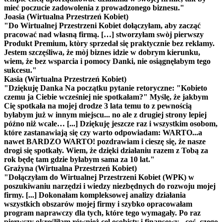
mieć poczucie zadowolenia z prowadzonego biznesu."
Joasia (Wirtualna Przestrzeń Kobiet)
"Do Wirtualnej Przestrzeni Kobiet dołączyłam, aby zacząć
pracować nad własną firmą. […] stworzyłam swòj pierwszy
Produkt Premium, ktòry sprzedał się praktycznie bez reklamy.
Jestem szczęśliwa, że mòj biznes idzie w dobrym kierunku,
wiem, że bez wsparcia i pomocy Danki, nie osiągnęłabym tego
sukcesu."
Kasia (Wirtualna Przestrzeń Kobiet)
"Dziękuję Danka Na początku pytanie retoryczne: "Kobieto
czemu ja Ciebie wcześniej nie spotkałam?" Myślę, że jakbym
Cię spotkała na mojej drodze 3 lata temu to z pewnością
byłabym już w innym miejscu... no ale z drugiej strony lepiej
późno niż wcale… [...] Dziękuję jeszcze raz i wszystkim osobom,
które zastanawiają się czy warto odpowiadam: WARTO...a
nawet BARDZO WARTO! pozdrawiam i cieszę się, że nasze
drogi się spotkały. Wiem, że dzięki działaniu razem z Tobą za
rok będę tam gdzie byłabym sama za 10 lat."
Grażyna (Wirtualna Przestrzeń Kobiet)
"Dołączyłam do Wirtualnej Przestrzeni Kobiet (WPK) w
poszukiwaniu narzędzi i wiedzy niezbędnych do rozwoju mojej
firmy. [...] Dokonałam kompleksowej analizy działania
wszystkich obszarów mojej firmy i szybko opracowałam
program naprawczy dla tych, które tego wymagały. Po raz
pierwszy określiłam również cel osobisty i finansowy - coś, czego