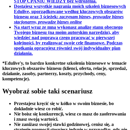
STOP ĆPANIU WIEDZY bez wdrożenia.
Dostajesz wszystkie nagrania moich szkoleń biznesowych
Edulive,
uporządkowane według kluczowych obszarów
biznesu
oraz 3 ścieżek:
zaczynam biznes, prowadzę biznes
stacjonarny, prowadzę biznes online
Na start wraz ze mną
wykonasz analizę stanu obecnego
Twojego biznesu
(na moim autorskim narzędziu), aby
wiedzieć nad poprawą czego pracować w pierwszej
kolejności, by realizować swoje cele finansowe. Podczas
spotkania opracujesz również swój indywidualny plan
działania.
*Edulive'y, to bardzo konkretne szkolenia biznesowe w temacie
kluczowych obszarów biznesu (klienci, oferta, relacje, sprzedaż,
działanie, zasoby, partnerzy, koszty, przychody, ceny,
kompetencje).
Wyobraź sobie taki scenariusz
Przestajesz kręcić się w kółko w swoim biznesie, bo
dokładnie wiesz co robić.
Nie boisz się konkurencji, wiesz co masz do zaoferowania
i znasz swoją wartości.
Nie zaniżasz swojej stawki godzinowej, cenisz się, a
strategię promocji stosujesz jedynie w przypadku, gdy nie