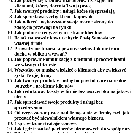
Jak pozbyć się klientów maruderów i zastąpić ich
klientami, którzy docenią Twoją pracę
Jak tworzyć produkty i usługi, które się sprzedają
Jak sprzedawać, żeby klienci kupowali
Jak odkryć i wykorzystać swoje mocne strony do
zdobycia przewagi na rynku
Jak podnosić ceny, żeby nie stracić klientów
Ile tak naprawdę kosztuje bycie Zosią Samosią we
własnej firmie
Prowadzenie biznesu a pewność siebie. Jak nie tracić
ducha w obliczu wyzwań?
Jak poprawić komunikację z klientami i pracownikami
we własnym biznesie
Wszystko, co musisz wiedzieć o klientach aby zwiększyć
zyski Twojej firmy
Jak tworzyć produkty i usługi odpowiadające na realne
potrzeby i problemy klientów
Jak redukować koszty w firmie bez uszczerbku na jakości
oferty
Jak sprzedawać swoje produkty i usługi bez
sprzedawania
Od czego zacząć prace nad firmą, a nie w firmie, czyli jak
przestać być niewolnikiem własnego biznesu.
4 sprawdzone strategie cenowe.
Jak i gdzie szukać partnerów biznesowych do współpracy