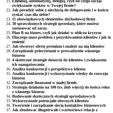
Eliminuj, automatyzuj, deleguj, czyli od czego zacząć
zwiększanie zysków w Twojej firmie?
Jak poradzić sobie z niechęcią do delegowania i w końcu
zyskać czas dla siebie?
11 obowiązkowych elementów dochodowej firmy
30 sprawdzonych strategii sprzedaży, które możesz
zastosować od zaraz.
Plan B na biznes, czyli jak działać w obliczu kryzysu
Dlaczego masz problem z pozyskiwaniem klientów i jak to
zmienić
Jak stworzyć ofertę premium i znaleźć na nią klientów
Zarządzanie priorytetami w prowadzeniu własnego
biznesu
4 skuteczne strategie dotarcia do klientów i zwiększenia
ich zaangażowania
Analiza konkurencji z perspektywy klienta
Analiza konkurencji i wykorzystanie wiedzy do rozwoju
biznesu
Zarządzanie finansami w małej firmie
Strategia działania na 100 tys. (lub więcej) do końca roku
z własnego biznesu
Budowanie skutecznych strategii sprzedażowych
Wykorzystanie potencjału obecnych klientów
Tworzenie i zarządzanie siecią kontaktów biznesowych
Jak zbudować długotrwałe i wartościowe relacje z