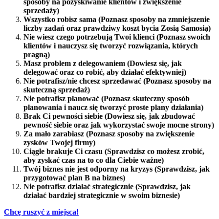
sposoby na pozyskiwanie klientów i zwiększenie
sprzedaży)
Wszystko robisz sama (Poznasz sposoby na zmniejszenie
liczby zadań oraz prawdziwy koszt bycia Zosią Samosią)
Nie wiesz czego potrzebują Twoi klienci (Poznasz swoich
klientów i nauczysz się tworzyć rozwiązania, których
pragną)
Masz problem z delegowaniem (Dowiesz się, jak
delegować oraz co robić, aby działać efektywniej)
Nie potrafisz/nie chcesz sprzedawać (Poznasz sposoby na
skuteczną sprzedaż)
Nie potrafisz planować (Poznasz skuteczny sposób
planowania i naucz się tworzyć proste plany działania)
Brak Ci pewności siebie (Dowiesz się, jak zbudować
pewność siebie oraz jak wykorzystać swoje mocne strony)
Za mało zarabiasz (Poznasz sposoby na zwiększenie
zysków Twojej firmy)
Ciągle brakuje Ci czasu (Sprawdzisz co możesz zrobić,
aby zyskać czas na to co dla Ciebie ważne)
Twój biznes nie jest odporny na kryzys (Sprawdzisz, jak
przygotować plan B na biznes)
Nie potrafisz działać strategicznie (Sprawdzisz, jak
działać bardziej strategicznie w swoim biznesie)
Chcę ruszyć z miejsca!