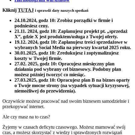
Kliknij
TUTAJ
i sprawdź daty naszych spotkań
24.10.2024, godz 10:
Zrobisz porządki w firmie i
podniesiesz ceny.
21.11. 2024, godz 10:
Zaplanujesz projekt pt. „sprzedaż
X”, gdzie X jest produktem/usługa z Twojej oferty.
19.12. 2024, godz 10:
Zaplanujesz treści sprzedażowe w
wybranych Social Media na pierwszy kwartał 2025 roku.
30.01.2025, godz 10:
Zredukujesz i zoptymalizujesz
koszty w Twojej firmie.
27.02. 2025, godz 10:
Opracujesz miesięczny plan
działania pod wybrany cel biznesowy. Podobny plan
możesz później tworzyć co miesiąc.
27.03.2025, godz 10:
Opracujesz plan B na biznes oparty
o Twoje mocne strony (na wypadek sytuacji kryzysowej,
niemożliwej do przewidzenia).
Oczywiście możesz pracować nad swoim biznesem samodzielnie i
przekopywać internet.
Ale czy masz na to czas?
Żyjemy w czasach deficytu czasowego. Możesz marnować swój
czas, a możesz skorzystać z wiedzy i sprawdzonych rozwiązań