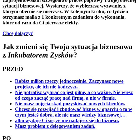
Zaprojektowałam szczegółowo proces poprawy Twojej obecnej
sytuacji biznesowej.
Wystarczy, że wybierzesz wyzwanie, z
którym obecnie się mierzysz. W kolejnym kroku, co tydzień
otrzymasz maila z 1 konkretnym zadaniem do wykonania,
które od razu da Ci pierwsze efekty.
Chcę dołączyć
Jak zmieni się Twoja sytuacja biznesowa
z
Inkubatorem Zysków
?
PRZED
Robisz milion rzeczy jednocześnie. Zaczynasz nowe
projekty, ale ich nie kończysz.
Nie potrafisz wybrać co jest pilne, a co ważne. Nie wiesz
od czego zacząć pracę nad firmą, a nie w firmie.
Nie masz pojęcia skąd pozyskiwać nowych klientów.
Chcesz się rozwijać i zbudować biznes w oparciu o to w
czym jesteś dobra, ale nie masz wiedzy biznesowej…
albo wydaje Ci się, że nie nadajesz się do biznesu.
Masz problem z delegowaniem zadań.
PO