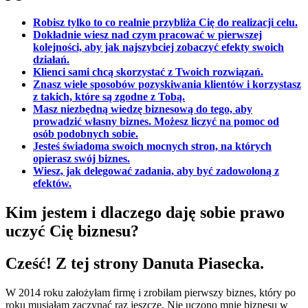
Robisz tylko to co realnie przybliża Cię do realizacji celu.
Dokładnie wiesz nad czym pracować w pierwszej
kolejności, aby jak najszybciej zobaczyć efekty swoich
działań.
Klienci sami chcą skorzystać z Twoich rozwiązań.
Znasz wiele sposobów pozyskiwania klientów i korzystasz
z takich, które są zgodne z Tobą.
Masz niezbędną wiedzę biznesową do tego, aby
prowadzić własny biznes. Możesz liczyć na pomoc od
osób podobnych sobie.
Jesteś świadoma swoich mocnych stron, na których
opierasz swój biznes.
Wiesz, jak delegować zadania, aby być zadowoloną z
efektów.
Kim jestem i dlaczego daję sobie prawo
uczyć Cię biznesu?
Cześć! Z tej strony Danuta Piasecka.
W 2014 roku założyłam firmę i zrobiłam pierwszy biznes, który po
roku musiałam zaczynać raz jeszcze.
Nie uczono mnie biznesu w