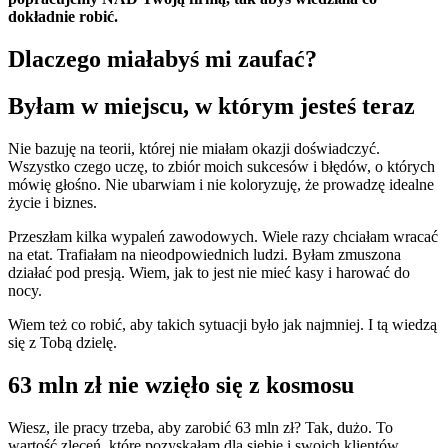
dokładnie robić.
Dlaczego miałabyś mi zaufać?
Byłam w miejscu, w którym jesteś teraz
Nie bazuję na teorii, której nie miałam okazji doświadczyć.
Wszystko czego uczę, to zbiór moich sukcesów i błędów, o których
mówię głośno. Nie ubarwiam i nie koloryzuję, że prowadzę idealne
życie i biznes.
Przeszłam kilka wypaleń zawodowych. Wiele razy chciałam wracać
na etat. Trafiałam na nieodpowiednich ludzi. Byłam zmuszona
działać pod presją. Wiem, jak to jest nie mieć kasy i harować do
nocy.
Wiem też co robić, aby takich sytuacji było jak najmniej. I tą wiedzą
się z Tobą dzielę.
63 mln zł nie wzięło się z kosmosu
Wiesz, ile pracy trzeba, aby zarobić 63 mln zł? Tak, dużo. To
wartość zleceń, które pozyskałam dla siebie i swoich klientów.