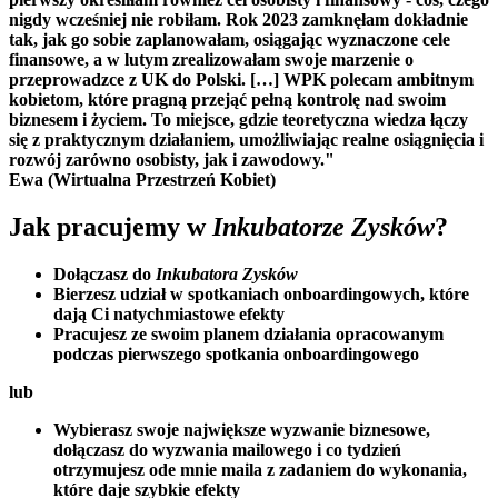
nigdy wcześniej nie robiłam. Rok 2023 zamknęłam dokładnie
tak, jak go sobie zaplanowałam, osiągając wyznaczone cele
finansowe, a w lutym zrealizowałam swoje marzenie o
przeprowadzce z UK do Polski. […] WPK polecam ambitnym
kobietom, które pragną przejąć pełną kontrolę nad swoim
biznesem i życiem. To miejsce, gdzie teoretyczna wiedza łączy
się z praktycznym działaniem, umożliwiając realne osiągnięcia i
rozwój zarówno osobisty, jak i zawodowy."
Ewa (Wirtualna Przestrzeń Kobiet)
Jak pracujemy w
Inkubatorze Zysków
?
Dołączasz do
Inkubatora Zysków
Bierzesz udział w spotkaniach onboardingowych, które
dają Ci natychmiastowe efekty
Pracujesz ze swoim planem działania opracowanym
podczas pierwszego spotkania onboardingowego
lub
Wybierasz swoje największe wyzwanie biznesowe,
dołączasz do wyzwania mailowego i co tydzień
otrzymujesz ode mnie maila z zadaniem do wykonania,
które daje szybkie efekty