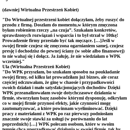
(dawniej Wirtualna Przestrzeń Kobiet)
"Do Wirtualnej przestrzeni kobiet dołączyłam, żeby ruszyć do
przodu z firmą. Doszłam do momentu,w którym zmęczona
byłam robieniem rzeczy „na czuja”. Szukałam konkretów,
sprawdzonych rozwiązań i wsparcia i to był strzał w 10tkę!
Prowadzenie firmy przestało być tak męczące. […]Jeśli w
swojej firmie czujesz się zmęczona ogarnianiem samej, czujesz
presję i dochodzisz do pewnej ściany (w sobie albo finansowej)
to nie wahaj się i dołącz. Ja żałuję, że nie wiedziałam o WPK
wcześniej."
Ula (Wirtualna Przestrzeń Kobiet)
"Do WPK przyszłam, bo szukałam sposobu na poukładanie
swojej firmy, od kilku lat prowadziłam już biznes, ale coraz
częściej odczuwałam, że ginę w chaosie i przypadkowości
swoich działań i mało satysfakcjonujących dochodów Dzięki
WPK przeanalizowałam swoje dotychczasowe działania w
firmie, stworzyłam bazę zasobów którymi dysponuję, odkryłam
co w mojej firmie przynosi efekty, jakie czynności mogę
zautomatyzować, a które powinnam wyeliminować. Dzięki
pracy z materiałami z WPK po raz pierwszy podniosłam
znacznie swoje stawki za usługi (w porównaniu do lat
poprzednich) […] WPK polecam osobom, które w swoim
tempie chcą uporządkować działania w swojej firmie, tak by