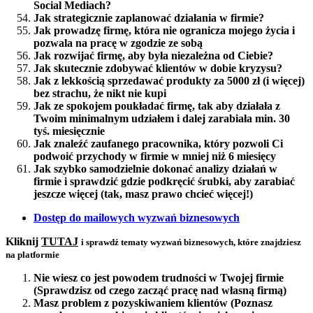
Social Mediach?
Jak strategicznie zaplanować działania w firmie?
Jak prowadzę firmę, która nie ogranicza mojego życia i
pozwala na pracę w zgodzie ze sobą
Jak rozwijać firmę, aby była niezależna od Ciebie?
Jak skutecznie zdobywać klientów w dobie kryzysu?
Jak z lekkością sprzedawać produkty za 5000 zł (i więcej)
bez strachu, że nikt nie kupi
Jak ze spokojem poukładać firmę, tak aby działała z
Twoim minimalnym udziałem i dalej zarabiała min. 30
tyś. miesięcznie
Jak znaleźć zaufanego pracownika, który pozwoli Ci
podwoić przychody w firmie w mniej niż 6 miesięcy
Jak szybko samodzielnie dokonać analizy działań w
firmie i sprawdzić gdzie podkręcić śrubki, aby zarabiać
jeszcze więcej (tak, masz prawo chcieć więcej!)
Dostęp do mailowych wyzwań biznesowych
Kliknij
TUTAJ
i sprawdź tematy wyzwań biznesowych, które znajdziesz
na platformie
Nie wiesz co jest powodem trudności w Twojej firmie
(Sprawdzisz od czego zacząć pracę nad własną firmą)
Masz problem z pozyskiwaniem klientów (Poznasz