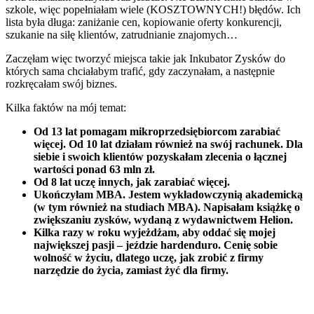
szkole, więc popełniałam wiele (KOSZTOWNYCH!) błędów. Ich
lista była długa: zaniżanie cen, kopiowanie oferty konkurencji,
szukanie na siłę klientów, zatrudnianie znajomych…
Zaczęłam więc tworzyć miejsca takie jak Inkubator Zysków do
których sama chciałabym trafić, gdy zaczynałam, a następnie
rozkręcałam swój biznes.
Kilka faktów na mój temat:
Od 13 lat pomagam mikroprzedsiębiorcom zarabiać
więcej. Od 10 lat działam również na swój rachunek. Dla
siebie i swoich klientów pozyskałam zlecenia o łącznej
wartości ponad 63 mln zł.
Od 8 lat uczę innych, jak zarabiać więcej.
Ukończyłam MBA. Jestem wykładowczynią akademicką
(w tym również na studiach MBA). Napisałam książkę o
zwiększaniu zysków, wydaną z wydawnictwem Helion.
Kilka razy w roku wyjeżdżam, aby oddać się mojej
największej pasji – jeździe hardenduro. Cenię sobie
wolność w życiu, dlatego uczę, jak zrobić z firmy
narzędzie do życia, zamiast żyć dla firmy.