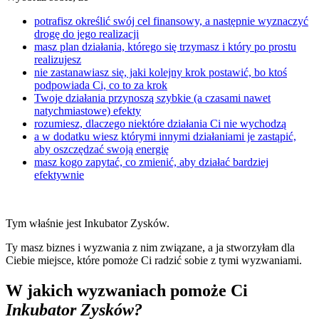
potrafisz określić swój cel finansowy, a następnie wyznaczyć
drogę do jego realizacji
masz plan działania, którego się trzymasz i który po prostu
realizujesz
nie zastanawiasz się, jaki kolejny krok postawić, bo ktoś
podpowiada Ci, co to za krok
Twoje działania przynoszą szybkie (a czasami nawet
natychmiastowe) efekty
rozumiesz, dlaczego niektóre działania Ci nie wychodzą
a w dodatku wiesz którymi innymi działaniami je zastąpić,
aby oszczędzać swoją energię
masz kogo zapytać, co zmienić, aby działać bardziej
efektywnie
Tym właśnie jest Inkubator Zysków.
Ty masz biznes i wyzwania z nim związane, a ja stworzyłam dla
Ciebie miejsce, które pomoże Ci radzić sobie z tymi wyzwaniami.
W jakich wyzwaniach pomoże Ci
Inkubator Zysków?