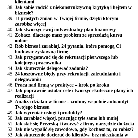
klientami
Jak sobie radzić z niekonstruktywną krytyką i hejtem w
biznesie?
11 prostych zmian w Twojej firmie, dzięki którym
zarobisz więcej
Jak stworzyć swój indywidualny plan finansowy
Zobacz, dlaczego masz problem ze sprzedażą kursu
online
Rób biznes i zarabiaj. 24 pytania, które pomogą Ci
budować zyskowną firmę
Jak przygotować się do rekrutacji pierwszego lub
kolejnego pracownika
Jak skutecznie delegować zadania?
24 kosztowne błędy przy rekrutacji, zatrudnianiu i
delegowaniu
Praca nad firmą w praktyce – krok po kroku
Jak poprawnie ustalać cele i tworzyć skuteczne plany ich
realizacji
Analiza działań w firmie – zróbmy wspólnie autoaudyt
Twojego biznesu
Jak wyceniać usługi i produkty?
Jak zarabiać więcej, pracując tyle samo lub mniej
Jak stać się Prezeską i tworzyć z firmy narzędzie do życia
Jak nie wypalić się zawodowo, gdy kochasz to, co robisz?
Jak skutecznie docierać do klientów, bez mieszkania w