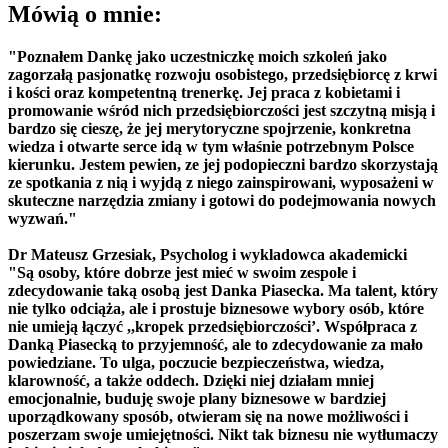
Mówią o mnie:
"Poznałem Dankę jako uczestniczkę moich szkoleń jako
zagorzałą pasjonatkę rozwoju osobistego, przedsiębiorcę z krwi
i kości oraz kompetentną trenerkę. Jej praca z kobietami i
promowanie wśród nich przedsiębiorczości jest szczytną misją i
bardzo się cieszę, że jej merytoryczne spojrzenie, konkretna
wiedza i otwarte serce idą w tym właśnie potrzebnym Polsce
kierunku. Jestem pewien, ze jej podopieczni bardzo skorzystają
ze spotkania z nią i wyjdą z niego zainspirowani, wyposażeni w
skuteczne narzędzia zmiany i gotowi do podejmowania nowych
wyzwań."
Dr Mateusz Grzesiak, Psycholog i wykladowca akademicki
"Są osoby, które dobrze jest mieć w swoim zespole i
zdecydowanie taką osobą jest Danka Piasecka. Ma talent, który
nie tylko odciąża, ale i prostuje biznesowe wybory osób, które
nie umieją łączyć ,,kropek przedsiębiorczości’. Współpraca z
Danką Piasecką to przyjemność, ale to zdecydowanie za mało
powiedziane. To ulga, poczucie bezpieczeństwa, wiedza,
klarowność, a także oddech. Dzięki niej działam mniej
emocjonalnie, buduję swoje plany biznesowe w bardziej
uporządkowany sposób, otwieram się na nowe możliwości i
poszerzam swoje umiejętności. Nikt tak biznesu nie wytłumaczy