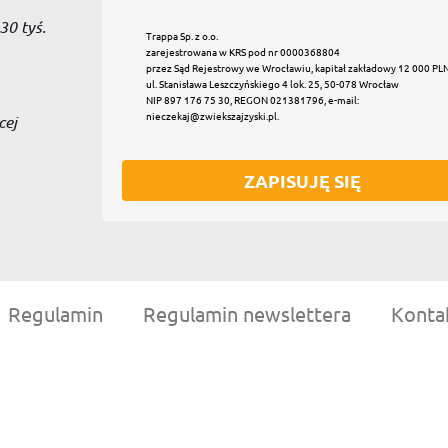
0 tyś.
Trappa Sp. z o.o.
zarejestrowana w KRS pod nr 0000368804
przez Sąd Rejestrowy we Wrocławiu, kapitał zakładowy 12 000 PL
ul. Stanisława Leszczyńskiego 4 lok. 25, 50-078 Wrocław
NIP 897 176 75 30, REGON 021381796, e-mail:
nieczekaj@zwiekszajzyski.pl.
cej
ZAPISUJĘ SIĘ
Regulamin
Regulamin newslettera
Konta