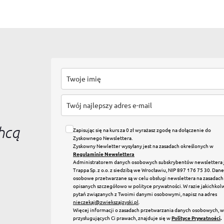
chcą
Zapisując się na kurs za 0 zł wyrażasz zgodę na dołączenie do
Zyskownego Newslettera.
Zyskowny Newletter wysyłany jest na zasadach określonych w
Regulaminie Newslettera
Administratorem danych osobowych subskrybentów newslettera 
Trappa Sp. z o.o. z siedzibą we Wrocławiu, NIP 897 176 75 30. Dane
osobowe przetwarzane są w celu obsługi newslettera na zasadach
opisanych szczegółowo w polityce prywatności. W razie jakichkol
pytań związanych z Twoimi danymi osobowymi, napisz na adres
nieczekaj@zwiekszajzyski.pl
.
Więcej informacji o zasadach przetwarzania danych osobowych, 
przysługujących Ci prawach, znajduje się w
Polityce Prywatności
.