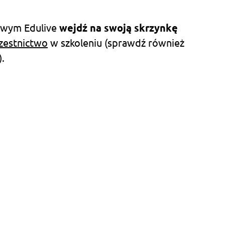
sowym Edulive
w
ejdź na swoją skrzynkę
czestnictwo
w szkoleniu (sprawdź również
.