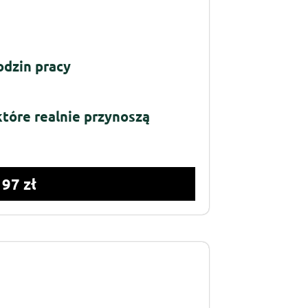
odzin pracy
 które realnie przynoszą
197 zł