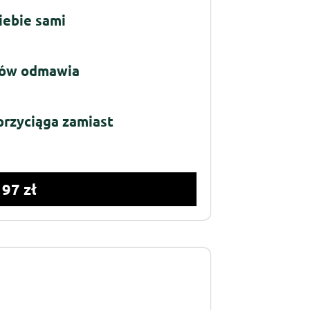
Ciebie sami
ntów odmawia
przyciąga zamiast
197 zł