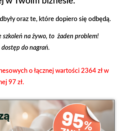
j
w Twoim biznesie.
dbyły oraz te, które dopiero się odbędą.
ze szkoleń na żywo, to żaden problem!
 dostęp do nagrań.
znesowych o łącznej wartości 2364 zł
w
ej 97 zł.