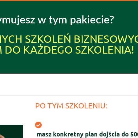
ymujesz
w tym pakiecie?
YCH SZKOLEŃ BIZNESOWY
 DO KAŻDEGO SZKOLENIA!
PO TYM SZKOLENIU:
masz konkretny plan dojścia do 500