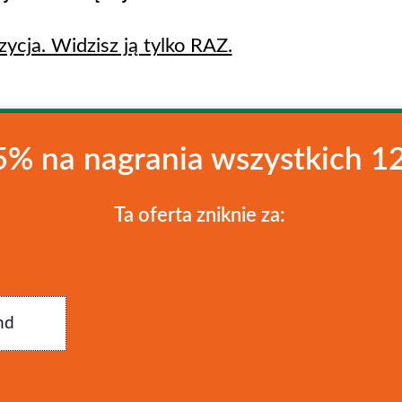
ja. Widzisz ją tylko RAZ.
5% na nagrania wszystkich 12
Ta oferta zniknie za:
nd