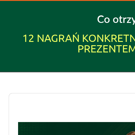
Co otrz
12 NAGRAŃ KONKRETN
PREZENTEM