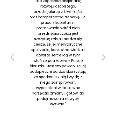
jako zagorzałą pasjonatkę
rozwoju osobistego,
przedsiębiorcę z krwi i kości
“Charyzm
oraz kompetentną trenerkę. Jej
duża d
praca z kobietami i
biznesowyc
promowanie wśród nich
otwartość
przedsiębiorczości jest
wpływ
szczytną misją i bardzo się
podejś
cieszę, że jej merytoryczne
wachlarz
spojrzenie, konkretna wiedza i
poczucie 
otwarte serce idą w tym
właśnie potrzebnym Polsce
kierunku. Jestem pewien, ze jej
podopieczni bardzo skorzystają
BE
ze spotkania z nią i wyjdą z
INFO
niego zainspirowani,
wyposażeni w skuteczne
narzędzia zmiany i gotowi do
podejmowania nowych
wyzwań."