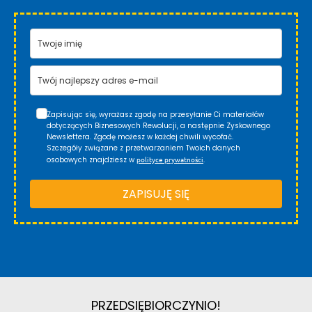
Zapisując się, wyrażasz zgodę na przesyłanie Ci materiałów
dotyczących Biznesowych Rewolucji, a następnie Zyskownego
Newslettera. Zgodę możesz w każdej chwili wycofać.
Szczegóły związane z przetwarzaniem Twoich danych
polityce prywatności
osobowych znajdziesz w
.
ZAPISUJĘ SIĘ
PRZEDSIĘBIORCZYNIO!