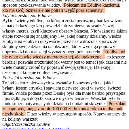
sposobu przekazywania wiedzy.
Polecam ten Edulive każdemu,
kto ma swój biznes ale nie potrafi wyjść poza schematy.
Edyta
Uczestniczka Edulive
Był to świetny edulive, na którym został poruszony bardzo ważny
temat dla każdego kto prowadzi lub zamierza prowadzić swój
własny interes, czyli kluczowe obszary biznesu. Nie ważne na jakim
etapie rozwoju się znajdujemy i w jakiej branży działamy, wiedza
zdobyta na edulive i oczywiście przez nas wdrożona sprawi, że
skupimy swoje działania na obszarze, który wymaga poprawy i
doprowadzi do realizacji wyznaczonego prze nas celu.
Edulive był
nie tylko dawką wiedzy merytorycznej, ale praktycznej,
co jeszcze
bardziej pozwala zrozumieć jak ważny jest to temat i jak czasami nie
wiele musimy zrobić by poprawić swoją sytuację. Dziękuję i
czekam na kolejne edulive i wyzwania.
Patrycja
Uczestniczka Edulive
To był jeden z pierwszych warsztatów biznesowych na jakich
byłam, jestem artystka i stawiam pierwsze kroki w swojej świeżej
firmie. Widza podana przez Dankę była dla mnie bardzo przystępna
i porządkująca dotychczasowe myśli w temacie. Warsztat był dla
mnie super motywujący do działania i dodał mi skrzydeł.
Poczułam
ze naprawdę mogę zarobić 100 000 zł do końca roku a to dla mnie
niezły skok.
Dużo wiedzy w przystępny sposób. Napewno przyjdę
na kolejny warsztat.
Olga
Uczestniczka Edulive