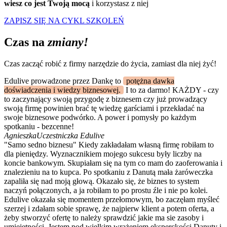
wiesz co jest Twoją mocą
i korzystasz z niej
ZAPISZ SIĘ NA CYKL SZKOLEŃ
Czas na
zmiany!
Czas zacząć robić z firmy narzędzie do życia, zamiast dla niej żyć!
Edulive prowadzone przez Dankę to
potężna dawka
doświadczenia i wiedzy biznesowej.
I to za darmo! KAŻDY - czy
to zaczynający swoją przygodę z biznesem czy już prowadzący
swoją firmę powinien brać tę wiedzę garściami i przekładać na
swoje biznesowe podwórko. A power i pomysły po każdym
spotkaniu - bezcenne!
Agnieszka
Uczestniczka Edulive
"Samo sedno biznesu" Kiedy zakładałam własną firmę robiłam to
dla pieniędzy. Wyznacznikiem mojego sukcesu były liczby na
koncie bankowym. Skupiałam się na tym co mam do zaoferowania i
znalezieniu na to kupca. Po spotkaniu z Danutą mała żaróweczka
zapaliła się nad moją głową. Okazało się, że biznes to system
naczyń połączonych, a ja robiłam to po prostu źle i nie po kolei.
Edulive okazała się momentem przełomowym, bo zaczęłam myśleć
szerzej i zdałam sobie sprawę, że najpierw klient a potem oferta, a
żeby stworzyć ofertę to należy sprawdzić jakie ma sie zasoby i
umiejętności. Jestem pod wielkim wrażeniem eksperckości Danuty i